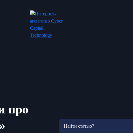
и про
»