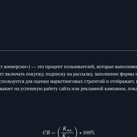
иент конверсии») — это процент пользователей, которые выполняю
т включать покупку, подписку на рассылку, заполнение формы и
пользуется для оценки маркетинговых стратегий и отображает, 
зывает на успешную работу сайта или рекламной кампании, показ
C
R
=
(
K
зад
.
K
общ
.
)
∗
100
%
з
а
д