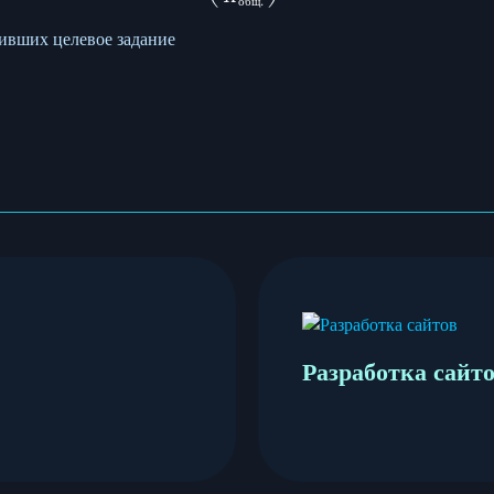
о
б
щ
нивших целевое задание
Разработка сайт