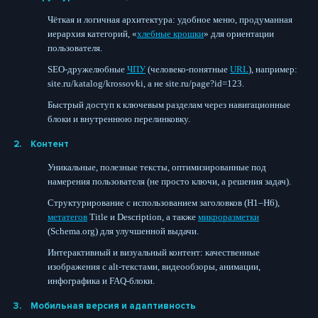
Чёткая и логичная архитектура: удобное меню, продуманная
иерархия категорий, «
хлебные крошки
» для ориентации
пользователя.
SEO-дружелюбные
ЧПУ
(человеко-понятные
URL
), например:
site.ru/katalog/krossovki, а не site.ru/page?id=123.
Быстрый доступ к ключевым разделам через навигационные
блоки и внутреннюю перелинковку.
Контент
Уникальные, полезные тексты, оптимизированные под
намерения пользователя (не просто ключи, а решения задач).
Структурирование с использованием заголовков (H1–H6),
метатегов
Title и Description, а также
микроразметки
(Schema.org) для улучшенной выдачи.
Интерактивный и визуальный контент: качественные
изображения с alt-текстами, видеообзоры, анимации,
инфографика и FAQ-блоки.
Мобильная версия и адаптивность